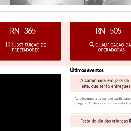
RN - 365
RN - 505
SUBSTITUIÇÃO DE
QUALIFICAÇÃO DA
PRESTADORES
OPERADORAS
Últimos eventos
A caminhada em prol da S
leite, que serão entregues
Agradecemos a todos que participaram
obrigado. Confira as Fotos Clicando Aqu
Festa de dia das crianças