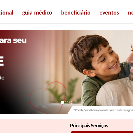
cional
guia médico
beneficiário
eventos
no
Principais Serviços