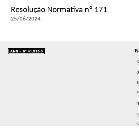
Resolução Normativa nº 171
25/06/2024
N
O
G
S
E
N
L
C